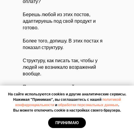
оплату?
Берешь любой из этих постов,
адаптируешь под свой продукт и
готово.
Более того, допишу. В этих постах я
показал структуру.
Структуру, как писать так, чтобы у
людей не возникало возражений
вообще.
Посты создают прямой путь от желания
до оплаты. Без барьеров. И без усилий
На сайте используются cookies и другие аналитические сервисы.
Обычная цена - 1 000 рублей.
Нажимая "Принимаю", вы соглашаетесь с нашей
с твоей стороны.
политикой
конфиденциальности
и
обработки персональных данных
.
А ты получишь его также
Вы можете отключить cookie в настройках своего браузера.
БЕСПЛАТНО.
ПРИНИМАЮ
Но, это еще не все…