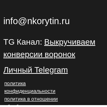
ВЛАДИМИРОВИЧ
ИНН 352523739865 ОГРНИП
322352500007623