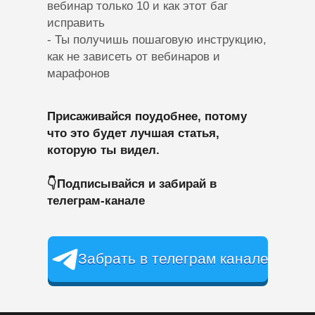
вебинар только 10 и как этот баг
исправить
- Ты получишь пошаговую инструкцию,
как не зависеть от вебинаров и
марафонов
info@nkorytin.ru
Присаживайся поудобнее, потому
TG Канал:
Выкручиваем
что это будет лучшая статья,
которую ты видел.
конверсии воронок
👇Подписывайся и забирай в
Личный Telegram
телеграм-канале
политика
конфиденциальности
политика в отношении
Забрать в телеграм канале
Забрать в телеграм канале
обработки персональных
данных
ИП КОРЫТИН НИКИТА