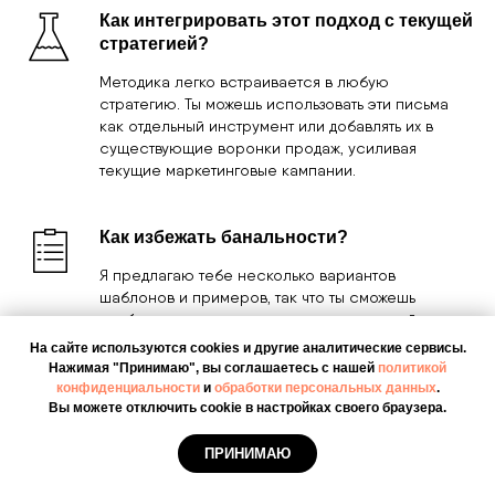
подход и убедиться в его эффективности без
значительных затрат.
Нужен ли опыт в маркетинге, чтобы это
сработало?
Мой курс подходит как новичкам, так и
профессионалам. Я объясняю всё пошагово и
предоставляю шаблоны, которые легко
адаптировать даже тем, кто никогда не занимался
маркетингом.
Как интегрировать этот подход с текущей
стратегией?
На сайте используются cookies и другие аналитические сервисы.
Нажимая "Принимаю", вы соглашаетесь с нашей
политикой
Методика легко встраивается в любую
конфиденциальности
и
обработки персональных данных
.
стратегию. Ты можешь использовать эти письма
Вы можете отключить cookie в настройках своего браузера.
как отдельный инструмент или добавлять их в
существующие воронки продаж, усиливая
ПРИНИМАЮ
текущие маркетинговые кампании.