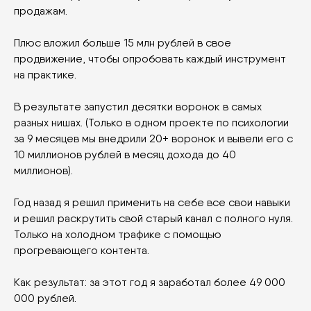
info@nkorytin.ru
Меня зовут Никита Корытин, и я являюсь экспертом по
direct response маркетингу.
TG Канал:
Выкручиваем
За последние несколько лет я потратил свыше 4
конверсии воронок
миллионов рублей на обучение маркетингу и онлайн
продажам.
Личный Telegram
Плюс вложил больше 15 млн рублей в свое
политика
продвижение, чтобы опробовать каждый инструмент
конфиденциальности
на практике.
политика в отношении
обработки персональных
В результате запустил десятки воронок в самых
данных