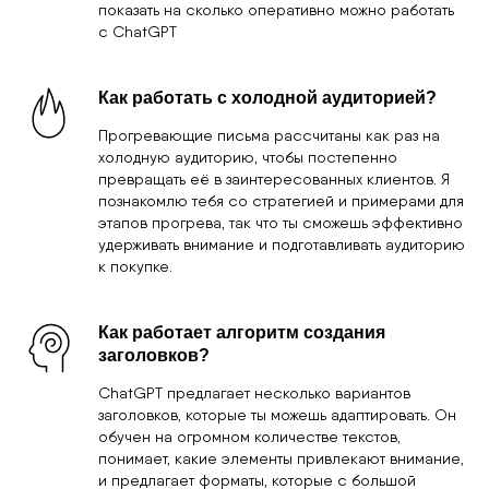
черновики, которые затем легко адаптировать под
конкретную аудиторию, сэкономив деньги и
время на начальных этапах. Лично я для себя
решил, что ChatGPT лучше 1000 посредственных
копирайтеров, которые только ЗП просят и сроки
срывают
Почему именно за 9 минут?
9 минут — это примерное время для создания
первых наработок. Этот временной показатель
взят на основе моего практического опыта и
опыта моих учеников. Этим показателем я хочу
показать на сколько оперативно можно работать
с ChatGPT
Как работать с холодной аудиторией?
Прогревающие письма рассчитаны как раз на
холодную аудиторию, чтобы постепенно
превращать её в заинтересованных клиентов. Я