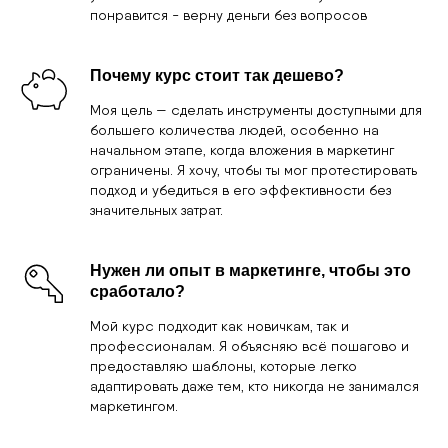
конкретные примеры, что делает твои тексты
уникальными и релевантными для аудитории.
Более того, ты можешь предложить ChatGPT
изучить твои готовые тексты и попросить писать
именно в твоем стиле.
Что, если мои письма не сработают?
У нас есть политика возврата средств, если ты
пройдёшь курс и применишь материалы, но не
получишь результатов. Я уверен в своих методах
работы, но понимаю, что результаты зависят и от
усилий пользователя. В любом случае: не
понравится - верну деньги без вопросов
Почему курс стоит так дешево?
Моя цель — сделать инструменты доступными для
большего количества людей, особенно на
начальном этапе, когда вложения в маркетинг
ограничены. Я хочу, чтобы ты мог протестировать