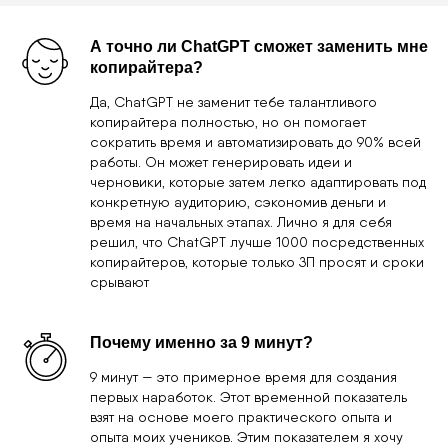
Там же ты сможешь задать уточняющие вопросы, если
они у тебя появятся, оплатить, получить курс и
согласовать время консультации.
Чтобы купить, нажимай на
кнопку и запусти бот.
Менеджер ответит на все
вопросы.
Остались вопросы? У меня есть
ответы!
P.S. Оплату можно разделить на 4
А точно ли ChatGPT сможет заменить мне
равные части, без переплат.
копирайтера?
Гарантия возврата 60 дней.
Да, ChatGPT не заменит тебе талантливого
копирайтера полностью, но он помогает
сократить время и автоматизировать до 90% всей
работы. Он может генерировать идеи и