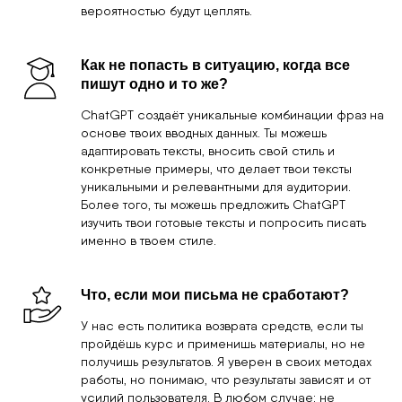
познакомлю тебя со стратегией и примерами для
этапов прогрева, так что ты сможешь эффективно
удерживать внимание и подготавливать аудиторию
к покупке.
Как работает алгоритм создания
заголовков?
ChatGPT предлагает несколько вариантов
заголовков, которые ты можешь адаптировать. Он
обучен на огромном количестве текстов,
понимает, какие элементы привлекают внимание,
и предлагает форматы, которые с большой
вероятностью будут цеплять.
Как не попасть в ситуацию, когда все
пишут одно и то же?
ChatGPT создаёт уникальные комбинации фраз на
основе твоих вводных данных. Ты можешь
адаптировать тексты, вносить свой стиль и